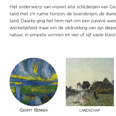
Het onderwerp van vrijwel alle schilderijen van Ger
autodidact. Hij werkte tot 1953 in het cultur
land met z'n ruime horizon, de boerderijen, de duin
Friesland; daarna verhuisde hij naar Amsterdam waa
land. Daarbij ging het hem niet om een zuivere we
in de naoorlogse vernieuwingsbeweging die het kunstklima
werkelijkheid maar om de uitdrukking van zijn die
natuur, in simpele vormen en vier of vijf vaste kle
Gerrit Benner
landschap