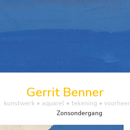
Gerrit Benner
kunstwerk •
aquarel
• tekening • voorhee
Zonsondergang