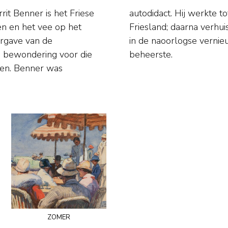
rit Benner is het Friese
eel nogal geïsoleerde
en en het vee op het
r hij werd opgenomen
ergave van de
at in Amsterdam
pe bewondering voor die
beheerste.
uren. Benner was
zomer