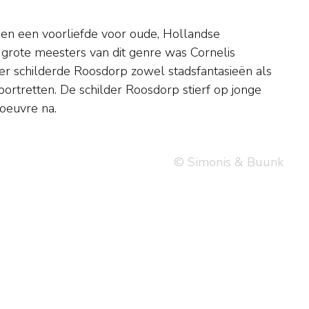
 oeuvre na.
© Simonis & Buunk