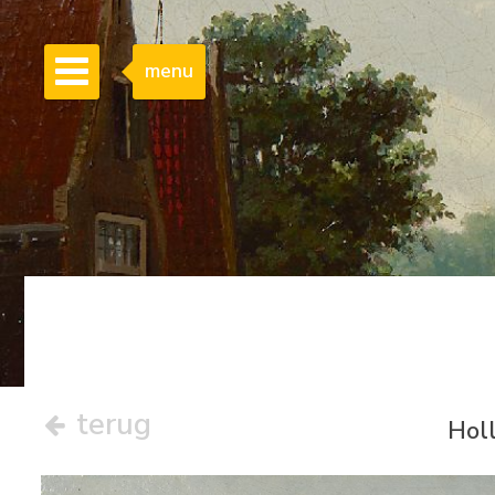
menu
terug
Holl