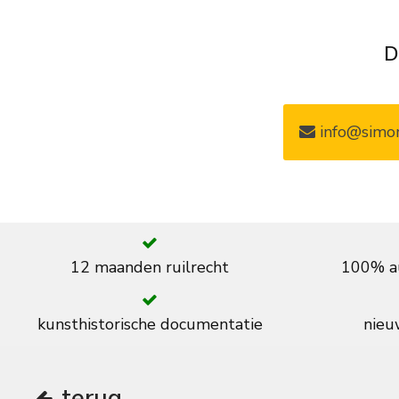
D
info@simon
12 maanden ruilrecht
100% au
kunsthistorische documentatie
nieuw
terug