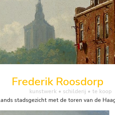
Frederik Roosdorp
kunstwerk •
schilderij
• te koop
ands stadsgezicht met de toren van de Haa