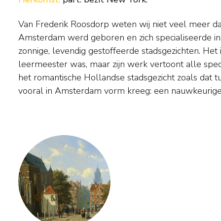
Van Frederik Roosdorp weten wij niet veel meer dan
tussen licht en schaduw en een voorliefde voo
Amsterdam werd geboren en zich specialiseerde in 
architectuur. Een van de grote meesters van dit 
zonnige, levendig gestoffeerde stadsgezichten. Het i
Springer. Net als Springer schilderde Roosdorp zow
leermeester was, maar zijn werk vertoont alle spe
topografisch juiste stadsportretten. De schilder Ro
het romantische Hollandse stadsgezicht zoals dat
vooral in Amsterdam vorm kreeg: een nauwkeurige 