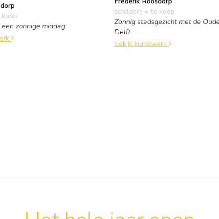
Frederik Roosdorp
sdorp
schilderij
• te koop
 koop
Zonnig stadsgezicht met de Oude
p een zonnige middag
Delft
werk
bekijk kunstwerk