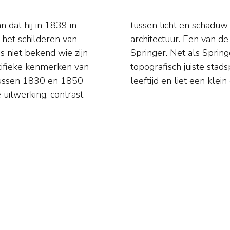
 dat hij in 1839 in
r oude, Hollandse
het schilderen van
genre was Cornelis
s niet bekend wie zijn
el stadsfantasieën als
cifieke kenmerken van
osdorp stierf op jonge
 tussen 1830 en 1850
leeftijd en liet een klein
uitwerking, contrast