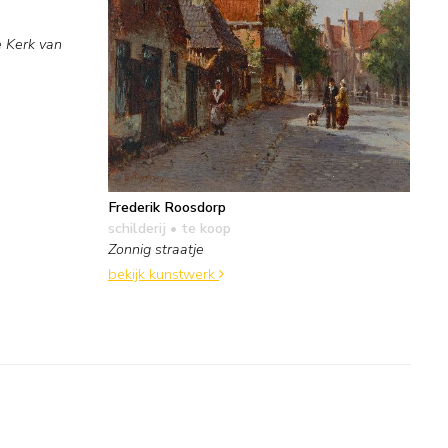
 Kerk van
Frederik Roosdorp
schilderij
• te koop
Zonnig straatje
bekijk kunstwerk