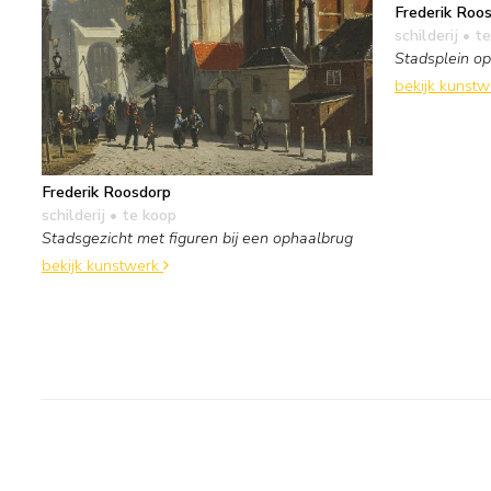
Frederik Roo
schilderij
• te
Stadsplein o
bekijk kunst
Frederik Roosdorp
schilderij
• te koop
Stadsgezicht met figuren bij een ophaalbrug
bekijk kunstwerk