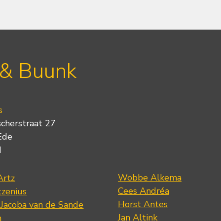
 & Buunk
s
scherstraat 27
Ede
d
Wobbe Alkema
Artz
Cees Andréa
tzenius
Horst Antes
 Jacoba van de Sande
Jan Altink
n