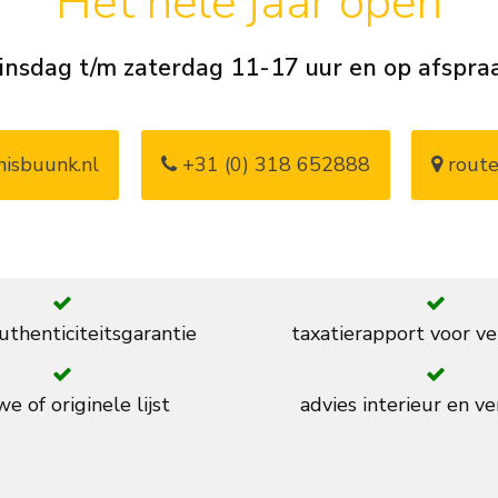
Het hele jaar open
insdag t/m zaterdag 11-17 uur en op afspra
isbuunk.nl
+31 (0) 318 652888
route
thenticiteitsgarantie
taxatierapport voor ve
e of originele lijst
advies interieur en ve