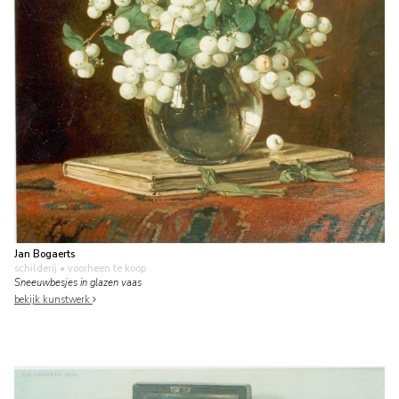
Jan Bogaerts
schilderij
• voorheen te koop
Sneeuwbesjes in glazen vaas
bekijk kunstwerk