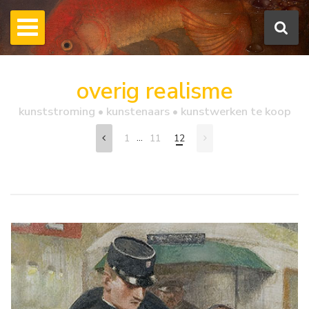
overig realisme
kunststroming • kunstenaars • kunstwerken te koop
...
1
11
12