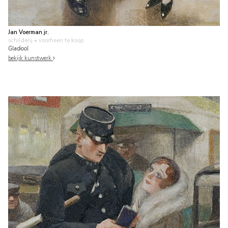
Jan Voerman jr.
schilderij
• voorheen te koop
Gladiool
bekijk kunstwerk