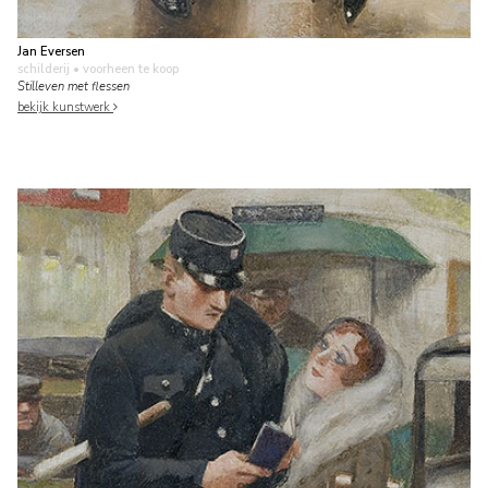
Jan Eversen
schilderij
• voorheen te koop
Stilleven met flessen
bekijk kunstwerk