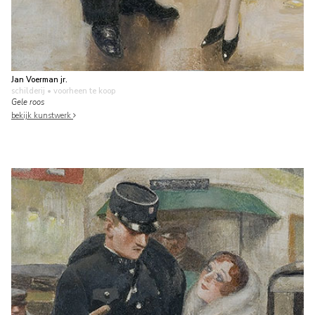
Jan Voerman jr.
schilderij
• voorheen te koop
Gele roos
bekijk kunstwerk