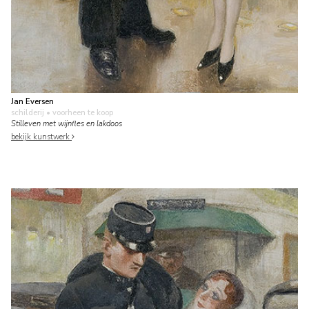
Jan Eversen
schilderij
• voorheen te koop
Stilleven met wijnfles en lakdoos
bekijk kunstwerk