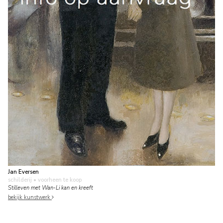
Jan Eversen
schilderij
• voorheen te koop
Stilleven met Wan-Li kan en kreeft
bekijk kunstwerk