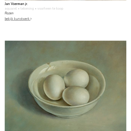
Jan Voerman jr.
aquarel • tekening
• voorheen te koop
Rozen
bekijk kunstwerk