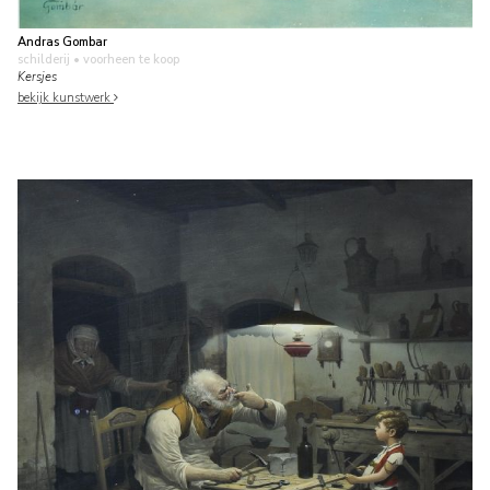
Andras Gombar
schilderij
• voorheen te koop
Kersjes
bekijk kunstwerk