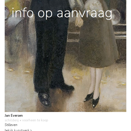
Jan Eversen
schilderij
• voorheen te koop
Stilleven
bekijk kunstwerk