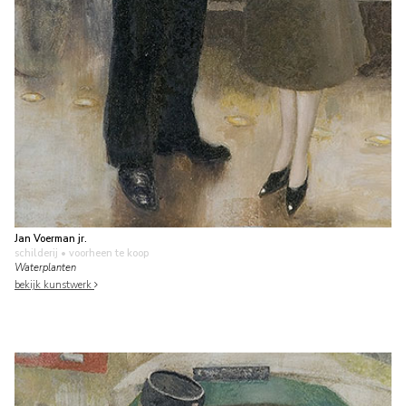
Jan Voerman jr.
schilderij
• voorheen te koop
Waterplanten
bekijk kunstwerk