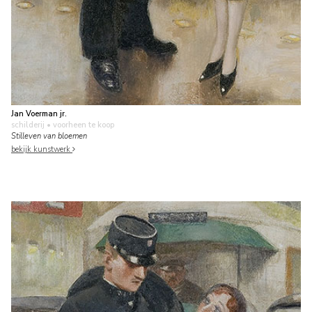
Jan Voerman jr.
schilderij
• voorheen te koop
Stilleven van bloemen
bekijk kunstwerk