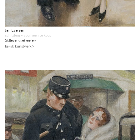
Jan Eversen
schilderij
• voorheen te koop
Stilleven met eieren
bekijk kunstwerk