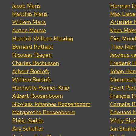
Jacob Maris
Herman K
Matthijs Maris
Max Lieb
Willem Maris
Artistide 
Anton Mauve
Kees Mak
Hendrik Willem Mesdag
Piet Mond
Bernard Pothast
Theo Nier
Nicolaas Riegen
Jacobus v
Charles Rochussen
Frederik 
Albert Roelofs
Johan Hen
Willem Roelofs
Morgenst
Henriette Ronner-Knip
Evert Piet
Albert Roosenboom
François 
Nicolaas Johannes Roosenboom
Cornelis 
Margaretha Roosenboom
Edouard M
Philip Sadée
Willy Slui
Ary Scheffer
Jan Sluijte