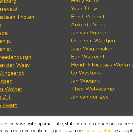
Ferry Slebe
renberg
Yvan Theys
arreveld
Ernst Vijlbrief
stiaan Tholen
Auke de Vries
p
Jan van Vuuren
ade
Otto von Waetjen
n jr.
Jaap Wagemaker
n sr.
Ben Walrecht
Vreedenburgh
Hendrik Nicolaas Werkm
van der Waay
Co Westerik
Wijngaerdt
Jan Wiegers
itsen
Theo Wolvecamp
an Wolter
Jan van der Zee
 Zijl
e Zwart
okies voor website optimalisatie, statistieken en gepersonaliseerd
ten van een overeenkomst, geeft u aan ons
privacybeleid
te accept