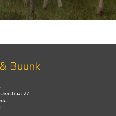
 & Buunk
s
scherstraat 27
Ede
d