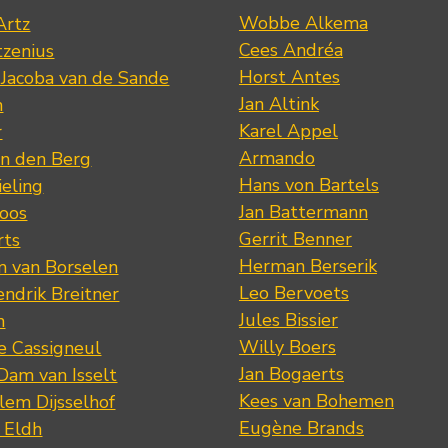
Wobbe Alkema
Artz
Cees Andréa
tzenius
Horst Antes
 Jacoba van de Sande
Jan Altink
n
Karel Appel
r
Armando
n den Berg
Hans von Bartels
eling
Jan Battermann
loos
Gerrit Benner
rts
Herman Berserik
m van Borselen
Leo Bervoets
ndrik Breitner
Jules Bissier
n
Willy Boers
re Cassigneul
Jan Bogaerts
Dam van Isselt
Kees van Bohemen
lem Dijsselhof
Eugène Brands
n Eldh