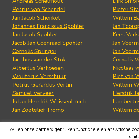
Andreas Schelfhout
Dirk Smo
Petrus van Schendel
Pieter St
Jan Jacob Schenkel
Willem Ba
Johannes Franciscus Spohler
Jan Tooro
Jan Jacob Spohler
Kees Verk
Jacob Jan Coenraad Spohler
Jan Voerma
Cornelis Springer
Jan Voerma
Jacobus van der Stok
Cornelis 
Albertus Verhoesen
Nicolaas 
Wouterus Verschuur
Piet van 
Petrus Gerardus Vertin
Willem W
Samuel Verveer
Hendrik J
Johan Hendrik Weissenbruch
Lambertus
Jan Zoetelief Tromp
Willem d
Wij en onze partners gebruiken functionele en analytische co
slui