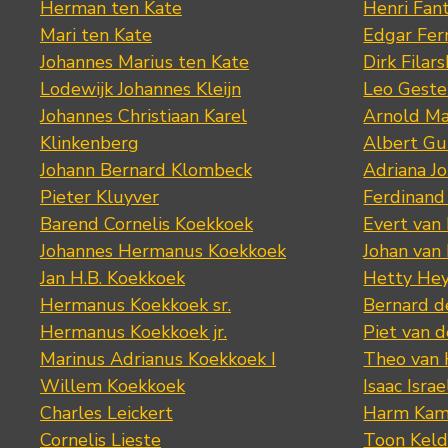
Herman ten Kate
Henri Fan
Mari ten Kate
Edgar Fer
Johannes Marius ten Kate
Dirk Filars
Lodewijk Johannes Kleijn
Leo Geste
Johannes Christiaan Karel
Arnold Ma
Klinkenberg
Albert Gu
Johann Bernard Klombeck
Adriana J
Pieter Kluyver
Ferdinand
Barend Cornelis Koekkoek
Evert van
Johannes Hermanus Koekkoek
Johan van
Jan H.B. Koekkoek
Hetty Hey
Hermanus Koekkoek sr.
Bernard 
Hermanus Koekkoek jr.
Piet van 
Marinus Adrianus Koekkoek I
Theo van
Willem Koekkoek
Isaac Israe
Charles Leickert
Harm Kam
Cornelis Lieste
Toon Keld