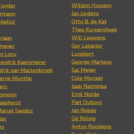
Willem Hussem
ruyder
Jan Jordens
ermann
Otto B. de Kat
Maillol
Theo Kurpershoek
s
Will Leewens
riaan
Ger Lataster
meijer
Lucebert
an Looy
George Martens
Hendrik Kaemmerer
Sal Meijer
drik van Mastenbroek
Cole Morgan
jerne Munthe
Jaap Nanninga
ers
Emil Nolde
Pompon
Piet Ouborg
Raaphorst
Jan Roëde
arcel Sandoz
Gé Röling
ter
Anton Rooskens
rs