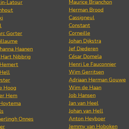
Maurice Brianchon
tin-Latour
Herman Brood
nhout
Cassigneul
ki
Constant
l
Corneille
rc Gorter
Johan Dijkstra
illaume
Jef Diederen
ohanna Haanen
César Domela
 Hart Nibbrig
Henri Le Fauconnier
 Hemert
Wim Gerritsen
 Hell
Adriaan Herman Gouwe
ster
Wim de Haan
de Hoog
Job Hansen
der Hem
Jan van Heel
 Hoytema
Johan van Hell
ls
Anton Heyboer
erlingh Onnes
Jemmy van Hoboken
er