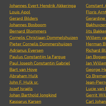
Johannes Evert Hendrik Akkeringa
Constant 
Louis Apol
Floris Arn
Gerard Bilders
Gerardine
Johannes Bosboom
Bakhuyze
Bernard Blommers
Jits Bakke
Cornelis Christiaan Dommelshuizen
Willem va
Pieter Cornelis Dommershuijzen
Herman Bi
Adrianus Eversen
Richard B
Paulus Constantijn la Fargue
Jan Bogae
Paul Joseph Constantin Gabriel
Jan Wille
Bart van Hove
George He
Abraham Hulk
Co Brema
John F. Hulk sr.
Jean-Pier
Jozef Israëls
Lucie van 
Johan Barthold Jongkind
Gerrit Wil
Kasparus Karsen
Carl Joha