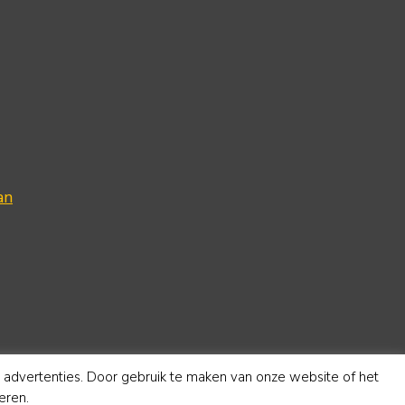
an
e advertenties. Door gebruik te maken van onze website of het
eren.