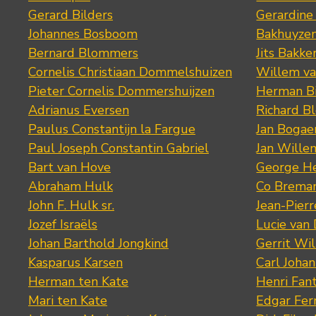
Gerard Bilders
Gerardine
Johannes Bosboom
Bakhuyze
Bernard Blommers
Jits Bakke
Cornelis Christiaan Dommelshuizen
Willem va
Pieter Cornelis Dommershuijzen
Herman Bi
Adrianus Eversen
Richard B
Paulus Constantijn la Fargue
Jan Bogae
Paul Joseph Constantin Gabriel
Jan Wille
Bart van Hove
George He
Abraham Hulk
Co Brema
John F. Hulk sr.
Jean-Pier
Jozef Israëls
Lucie van 
Johan Barthold Jongkind
Gerrit Wil
Kasparus Karsen
Carl Joha
Herman ten Kate
Henri Fan
Mari ten Kate
Edgar Fer