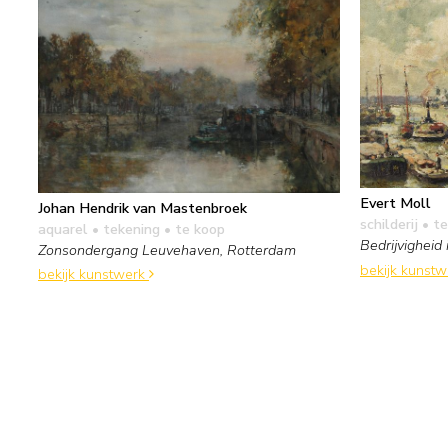
Evert Moll
Johan Hendrik van Mastenbroek
schilderij
• te
aquarel • tekening
• te koop
Bedrijvigheid
Zonsondergang Leuvehaven, Rotterdam
bekijk kunst
bekijk kunstwerk