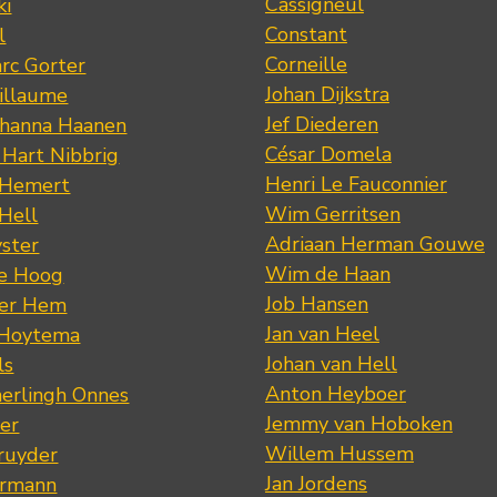
Cassigneul
ki
Constant
l
Corneille
rc Gorter
Johan Dijkstra
illaume
Jef Diederen
ohanna Haanen
César Domela
 Hart Nibbrig
Henri Le Fauconnier
 Hemert
Wim Gerritsen
 Hell
Adriaan Herman Gouwe
ster
Wim de Haan
de Hoog
Job Hansen
der Hem
Jan van Heel
 Hoytema
Johan van Hell
ls
Anton Heyboer
erlingh Onnes
Jemmy van Hoboken
er
Willem Hussem
ruyder
Jan Jordens
ermann