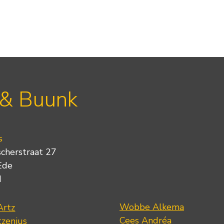
 & Buunk
s
scherstraat 27
Ede
d
Wobbe Alkema
Artz
Cees Andréa
tzenius