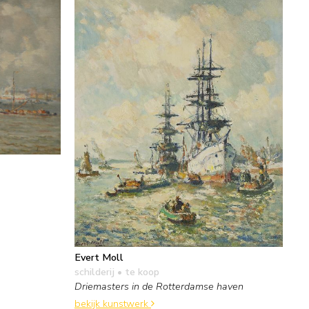
Evert Moll
schilderij
• te koop
Driemasters in de Rotterdamse haven
bekijk kunstwerk