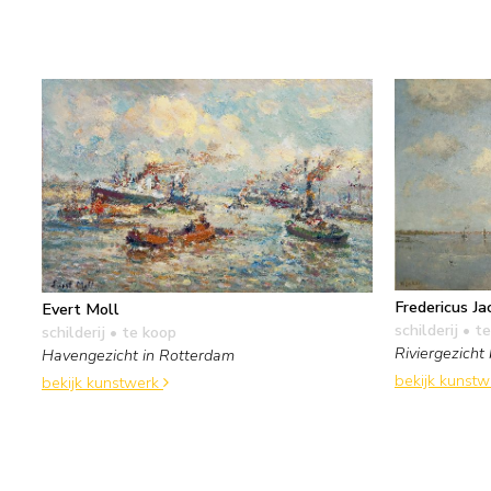
Fredericus J
Evert Moll
schilderij
• te
schilderij
• te koop
Riviergezicht
Havengezicht in Rotterdam
bekijk kunst
bekijk kunstwerk