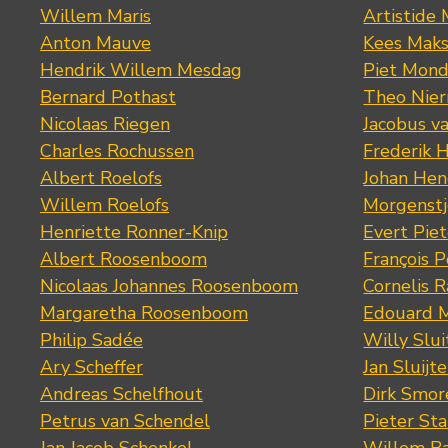
Willem Maris
Artistide 
Anton Mauve
Kees Mak
Hendrik Willem Mesdag
Piet Mond
Bernard Pothast
Theo Nier
Nicolaas Riegen
Jacobus v
Charles Rochussen
Frederik 
Albert Roelofs
Johan Hen
Willem Roelofs
Morgenst
Henriette Ronner-Knip
Evert Piet
Albert Roosenboom
François 
Nicolaas Johannes Roosenboom
Cornelis 
Margaretha Roosenboom
Edouard M
Philip Sadée
Willy Slui
Ary Scheffer
Jan Sluijte
Andreas Schelfhout
Dirk Smo
Petrus van Schendel
Pieter St