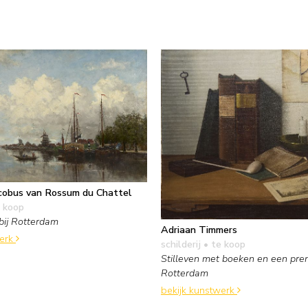
acobus van Rossum du Chattel
 koop
 bij Rotterdam
Adriaan Timmers
werk
schilderij
• te koop
Stilleven met boeken en een pre
Rotterdam
bekijk kunstwerk