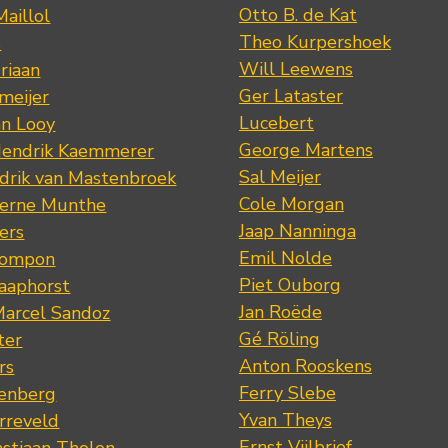
Otto B. de Kat
Maillol
Theo Kurpershoek
s
Will Leewens
riaan
Ger Lataster
meijer
Lucebert
an Looy
George Martens
Hendrik Kaemmerer
Sal Meijer
drik van Mastenbroek
Cole Morgan
jerne Munthe
Jaap Nanninga
ers
Emil Nolde
Pompon
Piet Ouborg
Raaphorst
Jan Roëde
arcel Sandoz
Gé Röling
ter
Anton Rooskens
rs
Ferry Slebe
renberg
Yvan Theys
arreveld
Ernst Vijlbrief