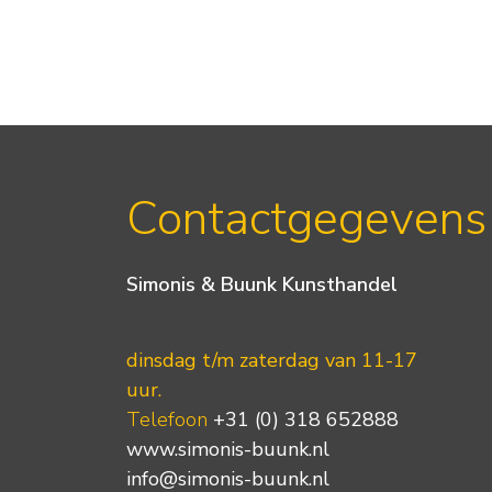
Contactgegevens
Simonis & Buunk Kunsthandel
dinsdag t/m zaterdag van 11-17
uur.
Telefoon
+31 (0) 318 652888
www.simonis-buunk.nl
info@simonis-buunk.nl