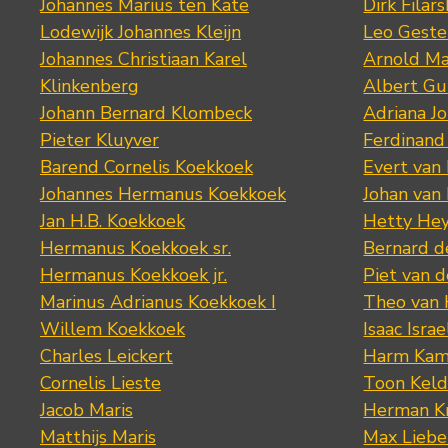
Johannes Marius ten Kate
Dirk Filars
Lodewijk Johannes Kleijn
Leo Geste
Johannes Christiaan Karel
Arnold Ma
Klinkenberg
Albert Gu
Johann Bernard Klombeck
Adriana J
Pieter Kluyver
Ferdinand
Barend Cornelis Koekkoek
Evert van
Johannes Hermanus Koekkoek
Johan van
Jan H.B. Koekkoek
Hetty Hey
Hermanus Koekkoek sr.
Bernard 
Hermanus Koekkoek jr.
Piet van 
Marinus Adrianus Koekkoek I
Theo van
Willem Koekkoek
Isaac Israe
Charles Leickert
Harm Kam
Cornelis Lieste
Toon Keld
Jacob Maris
Herman K
Matthijs Maris
Max Lieb