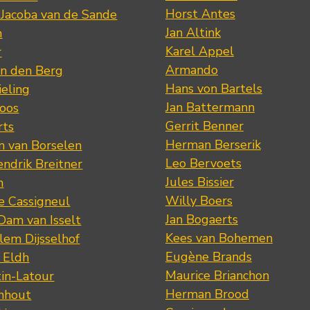
Horst Antes
 Jacoba van de Sande
Jan Altink
n
Karel Appel
r
Armando
n den Berg
Hans von Bartels
eling
Jan Battermann
loos
Gerrit Benner
rts
Herman Berserik
m van Borselen
Leo Bervoets
ndrik Breitner
Jules Bissier
n
Willy Boers
re Cassigneul
Jan Bogaerts
Dam van Isselt
Kees van Bohemen
lem Dijsselhof
Eugène Brands
n Eldh
Maurice Brianchon
tin-Latour
Herman Brood
nhout