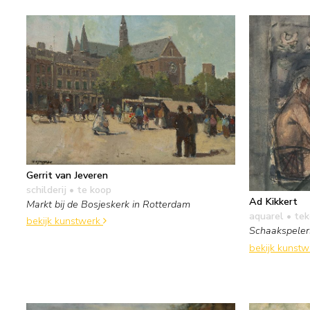
Gerrit van Jeveren
schilderij
• te koop
Ad Kikkert
Markt bij de Bosjeskerk in Rotterdam
aquarel • te
bekijk kunstwerk
Schaakspeler
bekijk kunst