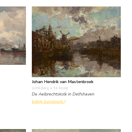
Johan Hendrik van Mastenbroek
schilderij
• te koop
De Aelbrechtskolk in Delfshaven
bekijk kunstwerk