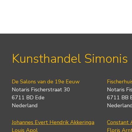
Kunsthandel Simonis
De Salons van de 19e Eeuw
Fischerhui
Notaris Fischerstraat 30
Notaris Fi
6711 BD Ede
6711 BB 
Nederland
Nederlan
Johannes Evert Hendrik Akkeringa
Constant 
Louis Apol
Floris Arn