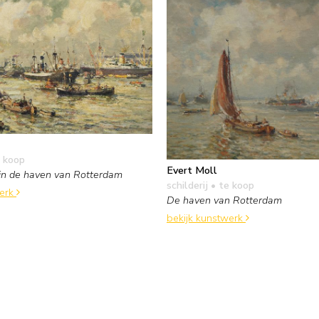
 koop
Evert Moll
 in de haven van Rotterdam
schilderij
• te koop
werk
De haven van Rotterdam
bekijk kunstwerk