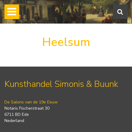
Heelsum
Kunsthandel Simonis & Buunk
De Salons van de 19e Eeuw
Notaris Fischerstraat 30
6711 BD Ede
Nederland