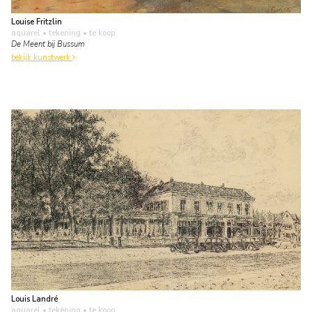
Louise Fritzlin
aquarel • tekening
• te koop
De Meent bij Bussum
bekijk kunstwerk
Louis Landré
aquarel • tekening
• te koop