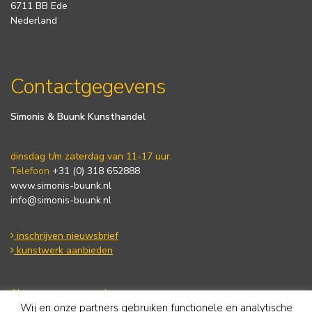
6711 BB Ede
Nederland
Contactgegevens
Simonis & Buunk Kunsthandel
dinsdag t/m zaterdag van 11-17 uur.
Telefoon
+31 (0) 318 652888
www.simonis-buunk.nl
info@simonis-buunk.nl
inschrijven nieuwsbrief
kunstwerk aanbieden
Algemene voorwaarden
Wij en onze partners gebruiken functionele en analytische
Privacy statement