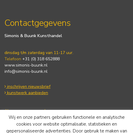
Contactgegevens
Simonis & Buunk Kunsthandel
dinsdag t/m zaterdag van 11-17 uur.
Telefoon
+31 (0) 318 652888
www.simonis-buunk.nl
info@simonis-buunk.nl
inschrijven nieuwsbrief
kunstwerk aanbieden
Algemene voorwaarden
Wij en onze partners gebruiken functionele en analytische
Privacy statement
Cookie Policy
cookies voor website optimalisatie, statistieken en
Disclaimer
gepersonaliseerde advertenties. Door gebruik te maken van