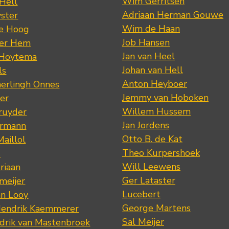
Wim Gerritsen
 Hell
Adriaan Herman Gouwe
ster
Wim de Haan
de Hoog
Job Hansen
der Hem
Jan van Heel
 Hoytema
Johan van Hell
ls
Anton Heyboer
erlingh Onnes
Jemmy van Hoboken
er
Willem Hussem
ruyder
Jan Jordens
ermann
Otto B. de Kat
Maillol
Theo Kurpershoek
s
Will Leewens
riaan
Ger Lataster
meijer
Lucebert
an Looy
George Martens
Hendrik Kaemmerer
Sal Meijer
drik van Mastenbroek