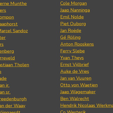
Cole Morgan
jerne Munthe
Jaap Nanninga
ers
Emil Nolde
Pompon
Piet Ouborg
Raaphorst
Jan Roëde
arcel Sandoz
Gé Röling
ter
Anton Rooskens
rs
Ferry Slebe
renberg
Yvan Theys
arreveld
Ernst Vijlbrief
stiaan Tholen
Auke de Vries
p
Jan van Vuuren
ade
Otto von Waetjen
n jr.
Jaap Wagemaker
n sr.
Ben Walrecht
Vreedenburgh
Hendrik Nicolaas Werkm
van der Waay
Co Westerik
Wijngaerdt