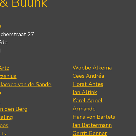
 & Buunk
s
scherstraat 27
Ede
d
Wobbe Alkema
Artz
Cees Andréa
tzenius
Horst Antes
 Jacoba van de Sande
Jan Altink
n
Karel Appel
r
Armando
n den Berg
Hans von Bartels
eling
Jan Battermann
loos
Gerrit Benner
rts