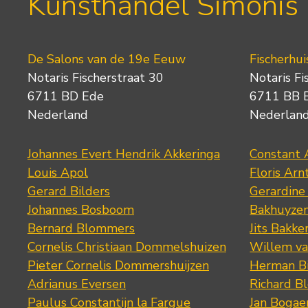
Kunsthandel Simonis
De Salons van de 19e Eeuw
Fischerhui
Notaris Fischerstraat 30
Notaris Fi
6711 BD Ede
6711 BB 
Nederland
Nederlan
Johannes Evert Hendrik Akkeringa
Constant 
Louis Apol
Floris Arn
Gerard Bilders
Gerardine
Johannes Bosboom
Bakhuyze
Bernard Blommers
Jits Bakke
Cornelis Christiaan Dommelshuizen
Willem va
Pieter Cornelis Dommershuijzen
Herman Bi
Adrianus Eversen
Richard B
Paulus Constantijn la Fargue
Jan Bogae