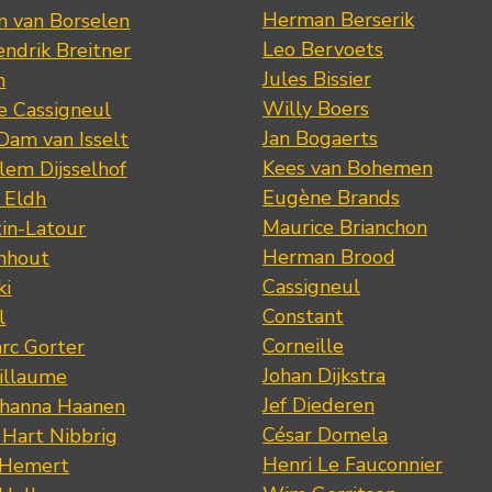
Herman Berserik
m van Borselen
Leo Bervoets
ndrik Breitner
Jules Bissier
n
Willy Boers
re Cassigneul
Jan Bogaerts
Dam van Isselt
Kees van Bohemen
lem Dijsselhof
Eugène Brands
n Eldh
Maurice Brianchon
tin-Latour
Herman Brood
nhout
Cassigneul
ki
Constant
l
Corneille
rc Gorter
Johan Dijkstra
illaume
Jef Diederen
ohanna Haanen
César Domela
 Hart Nibbrig
Henri Le Fauconnier
 Hemert