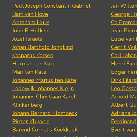
Paul Joseph Constantin Gabriel
Jan Wille
Bart van Hove
George He
Abraham Hulk
Co Brema
John F. Hulk sr.
Jean-Pier
Jozef Israëls
Lucie van 
Johan Barthold Jongkind
Gerrit Wil
Kasparus Karsen
Carl Joha
Herman ten Kate
Henri Fan
Mari ten Kate
Edgar Fer
Johannes Marius ten Kate
Dirk Filars
Lodewijk Johannes Kleijn
Leo Geste
Johannes Christiaan Karel
Arnold Ma
Klinkenberg
Albert Gu
Johann Bernard Klombeck
Adriana J
Pieter Kluyver
Ferdinand
Barend Cornelis Koekkoek
Evert van