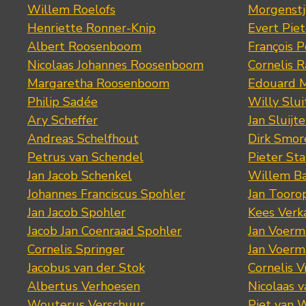
Willem Roelofs
Morgenst
Henriette Ronner-Knip
Evert Piet
Albert Roosenboom
François 
Nicolaas Johannes Roosenboom
Cornelis 
Margaretha Roosenboom
Edouard M
Philip Sadée
Willy Slui
Ary Scheffer
Jan Sluijte
Andreas Schelfhout
Dirk Smo
Petrus van Schendel
Pieter St
Jan Jacob Schenkel
Willem Ba
Johannes Franciscus Spohler
Jan Tooro
Jan Jacob Spohler
Kees Verk
Jacob Jan Coenraad Spohler
Jan Voerma
Cornelis Springer
Jan Voerma
Jacobus van der Stok
Cornelis 
Albertus Verhoesen
Nicolaas 
Wouterus Verschuur
Piet van 