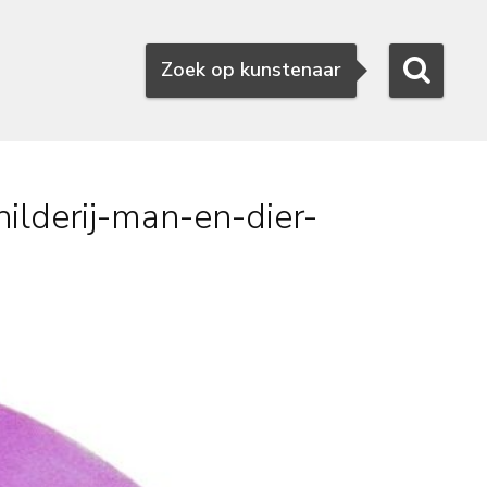
Zoeken
Zoek op kunstenaar
ilderij-man-en-dier-