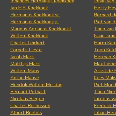
Johannes Hermanus Koekkoek
Johan van
Jan H.B. Koekkoek
Hetty Hey
Hermanus Koekkoek sr.
Bernard 
Hermanus Koekkoek jr.
Piet van 
Marinus Adrianus Koekkoek I
Theo van
Willem Koekkoek
Isaac Israe
Charles Leickert
Harm Kam
Cornelis Lieste
Toon Keld
Jacob Maris
Herman K
Matthijs Maris
Max Lieb
Willem Maris
Artistide 
Anton Mauve
Kees Mak
Hendrik Willem Mesdag
Piet Mond
Bernard Pothast
Theo Nier
Nicolaas Riegen
Jacobus v
Charles Rochussen
Frederik 
Albert Roelofs
Johan Hen