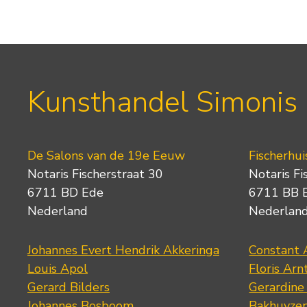
Kunsthandel Simonis
De Salons van de 19e Eeuw
Fischerhui
Notaris Fischerstraat 30
Notaris Fi
6711 BD Ede
6711 BB 
Nederland
Nederlan
Johannes Evert Hendrik Akkeringa
Constant 
Louis Apol
Floris Arn
Gerard Bilders
Gerardine
Johannes Bosboom
Bakhuyze