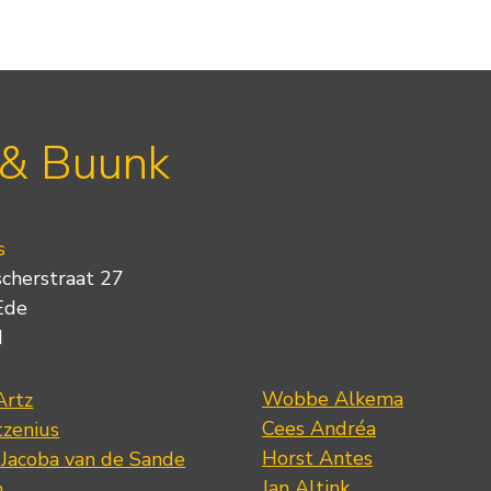
 & Buunk
s
scherstraat 27
Ede
d
Wobbe Alkema
Artz
Cees Andréa
tzenius
Horst Antes
 Jacoba van de Sande
Jan Altink
n