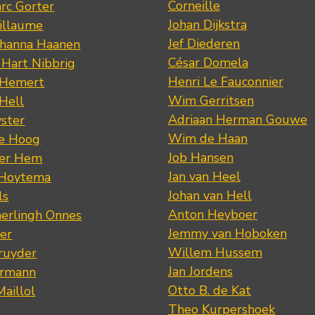
Corneille
rc Gorter
Johan Dijkstra
illaume
Jef Diederen
ohanna Haanen
César Domela
 Hart Nibbrig
Henri Le Fauconnier
 Hemert
Wim Gerritsen
 Hell
Adriaan Herman Gouwe
ster
Wim de Haan
de Hoog
Job Hansen
der Hem
Jan van Heel
 Hoytema
Johan van Hell
ls
Anton Heyboer
erlingh Onnes
Jemmy van Hoboken
er
Willem Hussem
ruyder
Jan Jordens
ermann
Otto B. de Kat
Maillol
Theo Kurpershoek
s