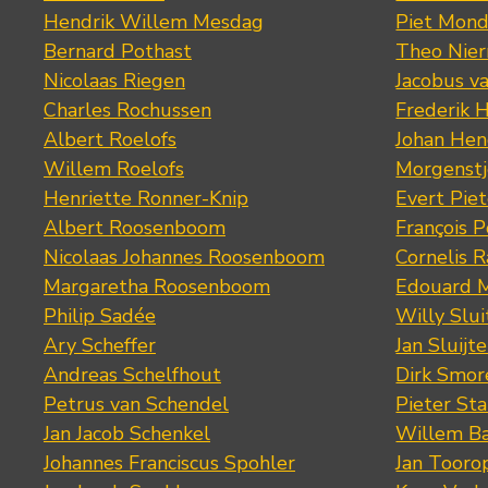
Hendrik Willem Mesdag
Piet Mond
Bernard Pothast
Theo Nier
Nicolaas Riegen
Jacobus v
Charles Rochussen
Frederik 
Albert Roelofs
Johan Hen
Willem Roelofs
Morgenst
Henriette Ronner-Knip
Evert Piet
Albert Roosenboom
François 
Nicolaas Johannes Roosenboom
Cornelis 
Margaretha Roosenboom
Edouard M
Philip Sadée
Willy Slui
Ary Scheffer
Jan Sluijte
Andreas Schelfhout
Dirk Smo
Petrus van Schendel
Pieter St
Jan Jacob Schenkel
Willem Ba
Johannes Franciscus Spohler
Jan Tooro