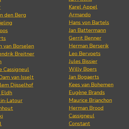
Karel Appel
r
Armando
n den Berg
Hans von Bartels
eling
Jan Battermann
loos
Gerrit Benner
rts
Herman Berserik
m van Borselen
Leo Bervoets
ndrik Breitner
Jules Bissier
n
Willy Boers
re Cassigneul
Jan Bogaerts
Dam van Isselt
Kees van Bohemen
lem Dijsselhof
Eugène Brands
n Eldh
Maurice Brianchon
tin-Latour
Herman Brood
nhout
Cassigneul
ki
Constant
l