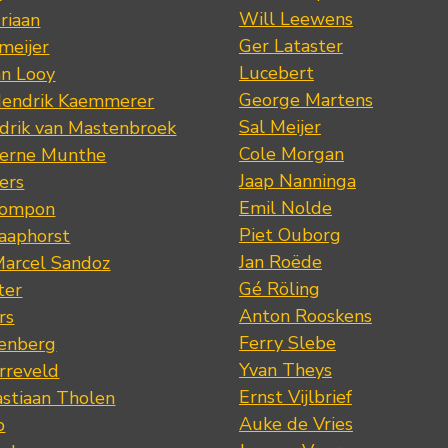
Will Leewens
riaan
Ger Lataster
meijer
Lucebert
an Looy
George Martens
Hendrik Kaemmerer
Sal Meijer
drik van Mastenbroek
Cole Morgan
jerne Munthe
Jaap Nanninga
ers
Emil Nolde
Pompon
Piet Ouborg
Raaphorst
Jan Roëde
arcel Sandoz
Gé Röling
ter
Anton Rooskens
rs
Ferry Slebe
renberg
Yvan Theys
arreveld
Ernst Vijlbrief
stiaan Tholen
Auke de Vries
p