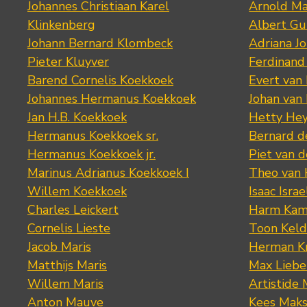
Johannes Christiaan Karel
Arnold Ma
Klinkenberg
Albert Gu
Johann Bernard Klombeck
Adriana J
Pieter Kluyver
Ferdinand
Barend Cornelis Koekkoek
Evert van
Johannes Hermanus Koekkoek
Johan van
Jan H.B. Koekkoek
Hetty Hey
Hermanus Koekkoek sr.
Bernard 
Hermanus Koekkoek jr.
Piet van 
Marinus Adrianus Koekkoek I
Theo van
Willem Koekkoek
Isaac Israe
Charles Leickert
Harm Kam
Cornelis Lieste
Toon Keld
Jacob Maris
Herman K
Matthijs Maris
Max Lieb
Willem Maris
Artistide 
Anton Mauve
Kees Mak