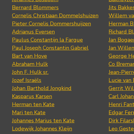
Bernard Blommers
Jits Bakke
Cornelis Christiaan Dommelshuizen
Willem va
Pieter Cornelis Dommershuijzen
Herman Bi
Adrianus Eversen
Richard B
Paulus Constantijn la Fargue
Jan Bogae
Paul Joseph Constantin Gabriel
Jan Wille
Bart van Hove
George He
Abraham Hulk
Co Brema
John F. Hulk sr.
Jean-Pier
Jozef Israëls
Lucie van 
Johan Barthold Jongkind
Gerrit Wil
Kasparus Karsen
Carl Joha
Herman ten Kate
Henri Fan
Mari ten Kate
Edgar Fer
Johannes Marius ten Kate
Dirk Filars
Lodewijk Johannes Kleijn
Leo Geste