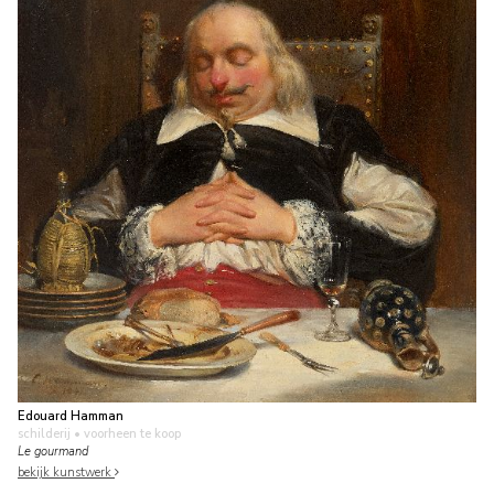
Edouard Hamman
schilderij
• voorheen te koop
Le gourmand
bekijk kunstwerk