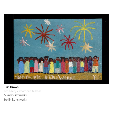
Tim Brown
schilderij
• voorheen te koop
Summer fireworks
bekijk kunstwerk