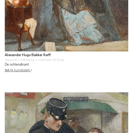
Alexander Hugo Bakker Korff
aquarel • tekening
• voorheen te koop
De ochtendkrant
bekijk kunstwerk