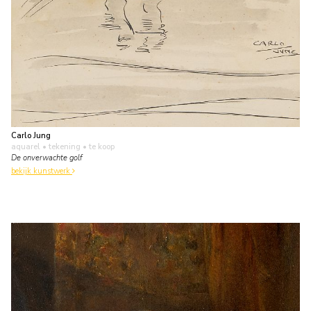
Carlo Jung
aquarel • tekening
• te koop
De onverwachte golf
bekijk kunstwerk