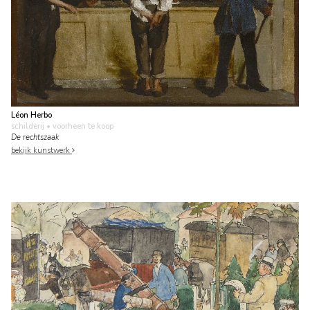
Léon Herbo
schilderij
• voorheen te koop
De rechtszaak
bekijk kunstwerk