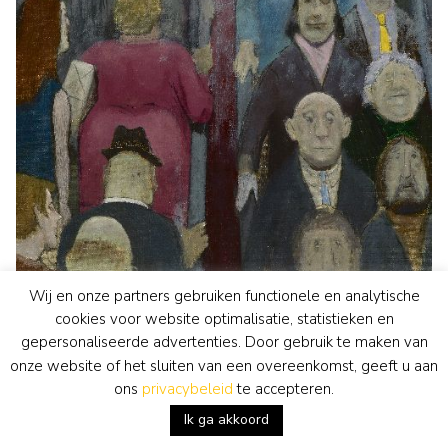
Wij en onze partners gebruiken functionele en analytische
cookies voor website optimalisatie, statistieken en
gepersonaliseerde advertenties. Door gebruik te maken van
onze website of het sluiten van een overeenkomst, geeft u aan
ons
privacybeleid
te accepteren.
Ik ga akkoord
Harm Kamerlingh Onnes
schilderij
• voorheen te koop