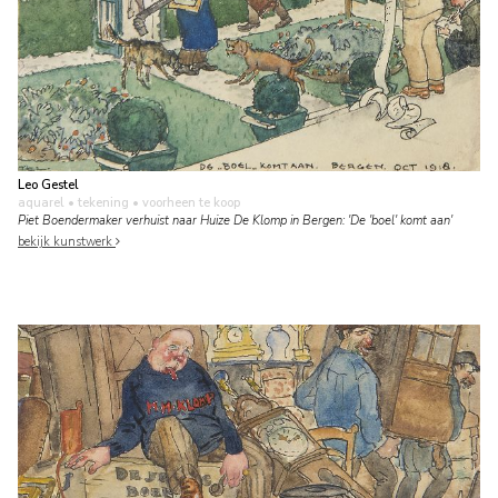
Leo Gestel
aquarel • tekening
• voorheen te koop
Piet Boendermaker verhuist naar Huize De Klomp in Bergen: 'De 'boel' komt aan'
bekijk kunstwerk