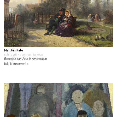
Mari ten Kate
schilderij
• voorheen te koop
Bezoekje aan Artis in Amsterdam
bekijk kunstwerk