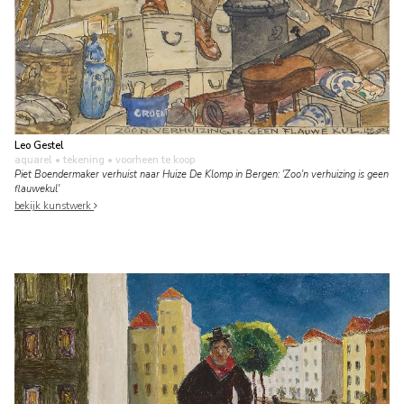
Leo Gestel
aquarel • tekening
• voorheen te koop
Piet Boendermaker verhuist naar Huize De Klomp in Bergen: 'Zoo'n verhuizing is geen
flauwekul'
bekijk kunstwerk