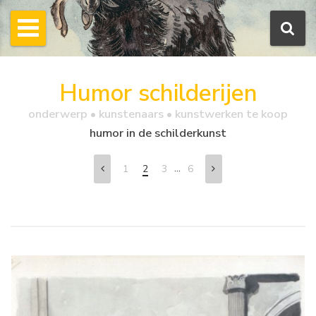
Humor schilderijen
onderwerp • kunstenaars • kunstwerken te koop
humor in de schilderkunst
...
1
2
3
6