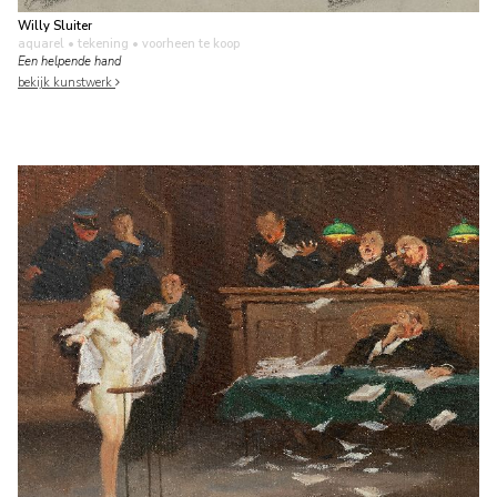
Willy Sluiter
aquarel • tekening
• voorheen te koop
Een helpende hand
bekijk kunstwerk