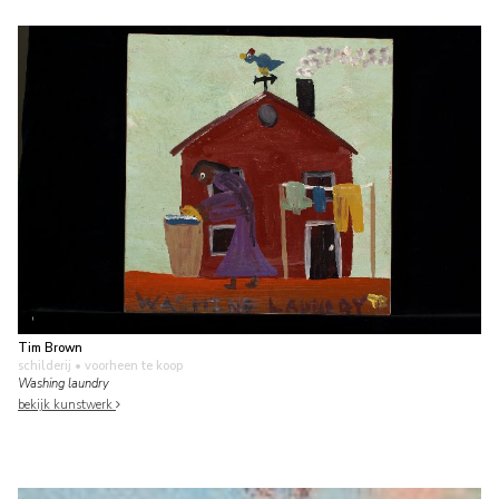
Tim Brown
schilderij
• voorheen te koop
Washing laundry
bekijk kunstwerk