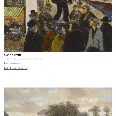
Cor de Wolff
schilderij
• voorheen te koop
De koopman
bekijk kunstwerk