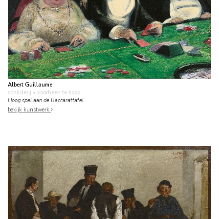
Albert Guillaume
schilderij
• voorheen te koop
Hoog spel aan de Baccarattafel
bekijk kunstwerk