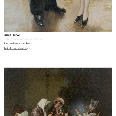
Jules Hervé
schilderij
• voorheen te koop
De boekenliefhebbers
bekijk kunstwerk