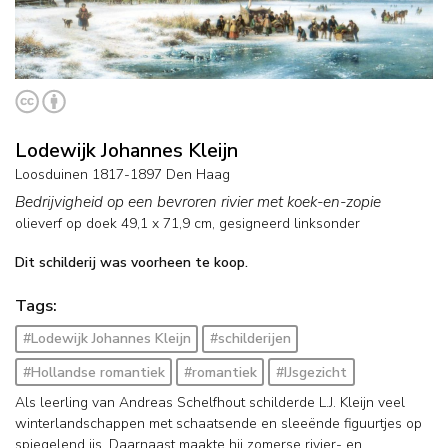
Lodewijk Johannes Kleijn
Loosduinen 1817-1897 Den Haag
Bedrijvigheid op een bevroren rivier met koek-en-zopie
olieverf op doek
49,1
x
71,9
cm, gesigneerd linksonder
Dit schilderij was voorheen te koop.
Tags:
#Lodewijk Johannes Kleijn
#schilderijen
#Hollandse romantiek
#romantiek
#IJsgezicht
Als leerling van Andreas Schelfhout schilderde L.J. Kleijn veel
winterlandschappen met schaatsende en sleeënde figuurtjes op
spiegelend ijs. Daarnaast maakte hij zomerse rivier- en