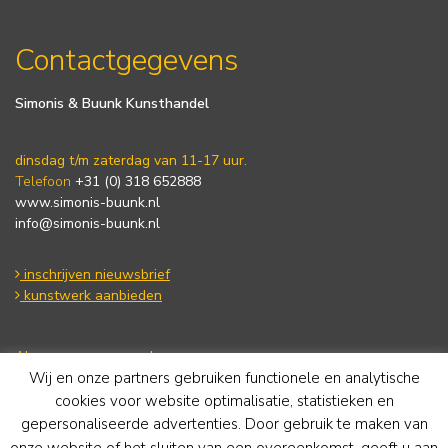
Contactgegevens
Simonis & Buunk Kunsthandel
dinsdag t/m zaterdag van 11-17 uur.
Telefoon
+31 (0) 318 652888
www.simonis-buunk.nl
info@simonis-buunk.nl
inschrijven nieuwsbrief
kunstwerk aanbieden
Algemene voorwaarden
Wij en onze partners gebruiken functionele en analytische
Privacy statement
Cookie Policy
cookies voor website optimalisatie, statistieken en
Disclaimer
gepersonaliseerde advertenties. Door gebruik te maken van
onze website of het sluiten van een overeenkomst, geeft u aan