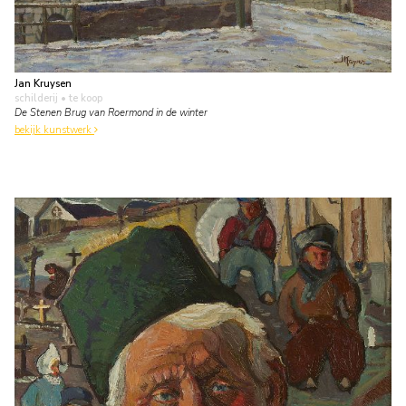
Jan Kruysen
schilderij
• te koop
De Stenen Brug van Roermond in de winter
bekijk kunstwerk