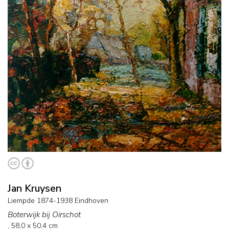
Jan Kruysen
Liempde 1874-1938 Eindhoven
Boterwijk bij Oirschot
,
58,0
x
50,4
cm