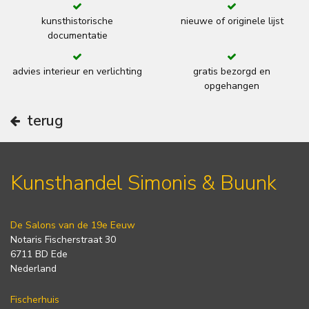
kunsthistorische
nieuwe of originele lijst
documentatie
advies interieur en verlichting
gratis bezorgd en
opgehangen
terug
Kunsthandel Simonis & Buunk
De Salons van de 19e Eeuw
Notaris Fischerstraat 30
6711 BD Ede
Nederland
Fischerhuis