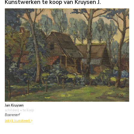
Kunstwerken te koop van Kruysen J.
Jan Kruysen
schilderij
• te koop
Boerenerf
bekijk kunstwerk