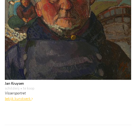
Jan Kruysen
schilderij
• te koop
Vissersportret
bekijk kunstwerk