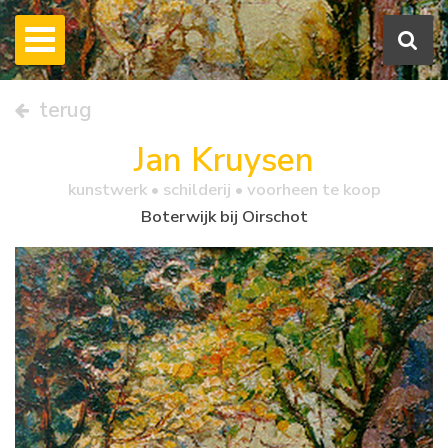
terug
Jan Kruysen
kunstwerk •
schilderij
• voorheen te koop
Boterwijk bij Oirschot