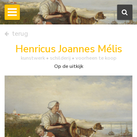
terug
Henricus Joannes Mélis
kunstwerk •
schilderij
• voorheen te koop
Op de uitkijk