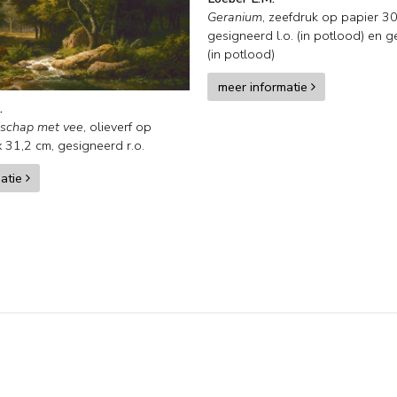
Geranium
,
zeefdruk op papier
30
gesigneerd l.o. (in potlood) en
g
(in potlood)
meer informatie
.
dschap met vee
,
olieverf op
x
31,2
cm, gesigneerd r.o.
matie