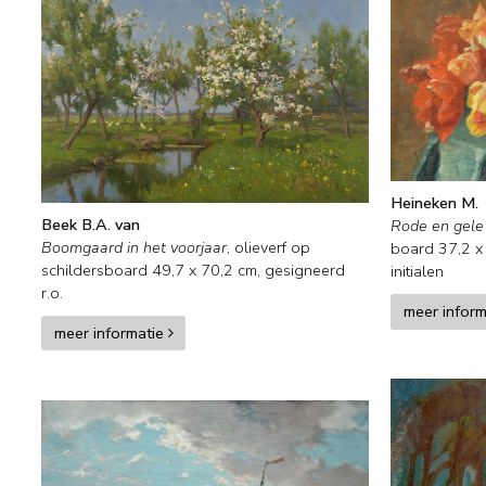
Heineken M.
Beek B.A. van
Rode en gele
Boomgaard in het voorjaar
,
olieverf op
board
37,2
schildersboard
49,7
x
70,2
cm, gesigneerd
initialen
r.o.
meer infor
meer informatie