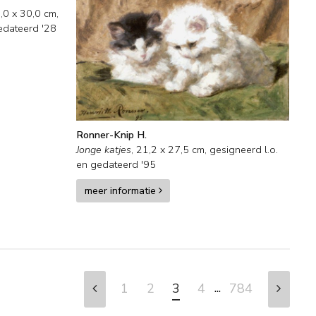
,0
x
30,0
cm,
edateerd '28
Ronner-Knip H.
Jonge katjes
,
21,2
x
27,5
cm, gesigneerd l.o.
en
gedateerd '95
meer informatie
...
1
2
3
4
784