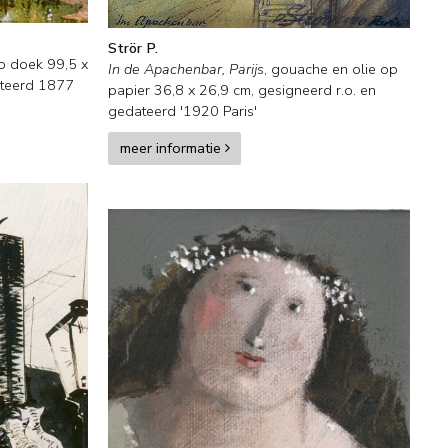
Strör P.
op doek
99,5
x
In de Apachenbar, Parijs
,
gouache en olie op
teerd 1877
papier
36,8
x
26,9
cm, gesigneerd r.o. en
gedateerd '1920 Paris'
meer informatie