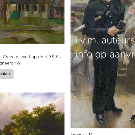
n Groet
,
olieverf op doek
39,3
x
gneerd r.o.
matie
Loeber L.M.