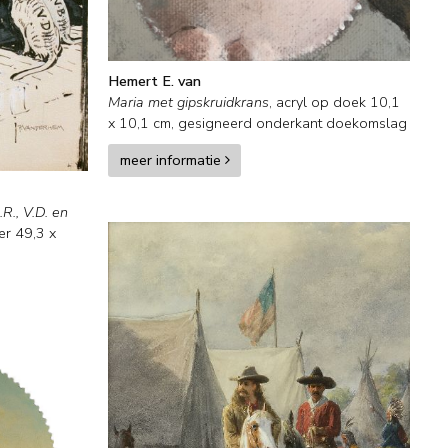
Hemert E. van
Maria met gipskruidkrans
,
acryl op doek
10,1
x
10,1
cm, gesigneerd onderkant doekomslag
meer informatie
.R., V.D. en
er
49,3
x