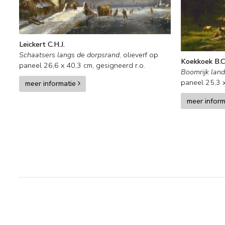
Leickert C.H.J.
Schaatsers langs de dorpsrand
,
olieverf op
Koekkoek B.C
paneel
26,6
x
40,3
cm, gesigneerd r.o.
Boomrijk lan
paneel
25,3
meer informatie
meer infor