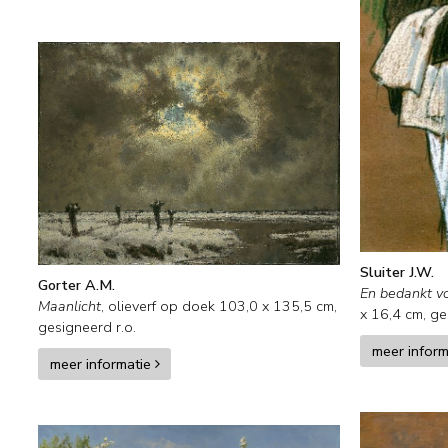
Sluiter J.W.
Gorter A.M.
En bedankt vo
Maanlicht
,
olieverf op doek
103,0
x
135,5
cm,
x
16,4
cm, ges
gesigneerd r.o.
meer infor
meer informatie