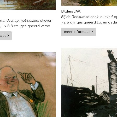
Bilders J.W.
Bij de Renkumse beek
,
olieverf 
erlandschap met huizen
,
olieverf
72,5
cm, gesigneerd l.o. en
geda
,1
x
8,8
cm, gesigneerd verso
meer informatie
matie