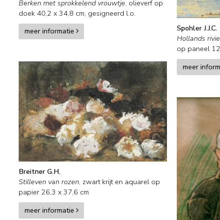
Berken met sprokkelend vrouwtje
,
olieverf op
doek
40,2
x
34,8
cm, gesigneerd l.o.
Spohler J.J.C.
meer informatie
Hollands rivi
op paneel
12
meer infor
Breitner G.H.
Stilleven van rozen
,
zwart krijt en aquarel op
papier
26,3
x
37,6
cm
meer informatie