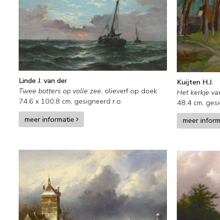
Linde J. van der
Kuijten H.J.
Twee botters op volle zee
,
olieverf op doek
Het kerkje va
74,6
x
100,8
cm, gesigneerd r.o.
48,4
cm, gesi
meer informatie
meer infor