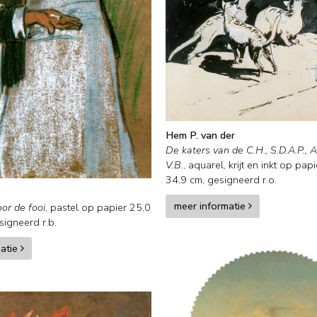
Hem P. van der
De katers van de C.H., S.D.A.P., A
V.B.
,
aquarel, krijt en inkt op papi
34,9
cm, gesigneerd r.o.
meer informatie
or de fooi
,
pastel op papier
25,0
igneerd r.b.
matie