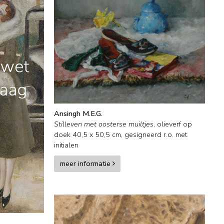
Ansingh M.E.G.
Stilleven met oosterse muiltjes
,
olieverf op
doek
40,5
x
50,5
cm, gesigneerd r.o. met
initialen
meer informatie