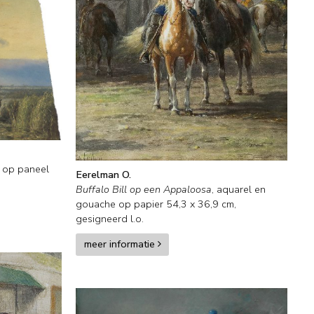
f op paneel
Eerelman O.
Buffalo Bill op een Appaloosa
,
aquarel en
gouache op papier
54,3
x
36,9
cm,
gesigneerd l.o.
meer informatie