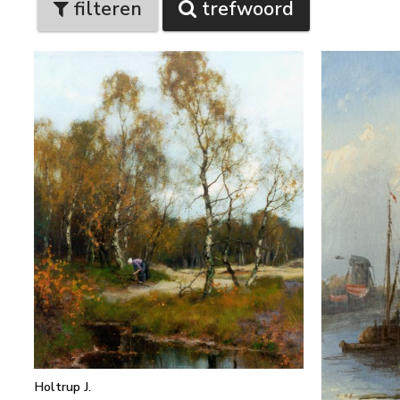
filteren
trefwoord
Holtrup J.