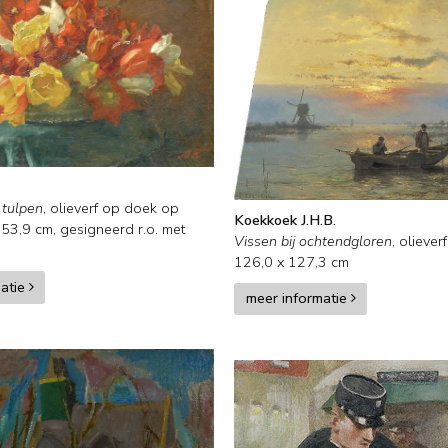
 tulpen
,
olieverf op doek op
Koekkoek J.H.B.
x
53,9
cm, gesigneerd r.o. met
Vissen bij ochtendgloren
,
oliever
126,0
x
127,3
cm
matie
meer informatie