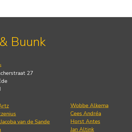
 & Buunk
s
scherstraat 27
Ede
d
Wobbe Alkema
Artz
Cees Andréa
tzenius
Horst Antes
 Jacoba van de Sande
Jan Altink
n