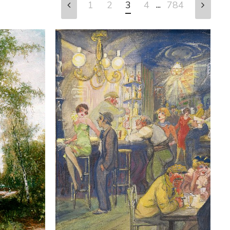
...
1
2
3
4
784