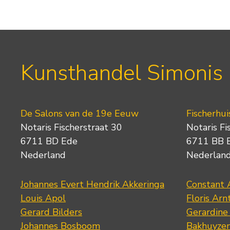
Kunsthandel Simonis
De Salons van de 19e Eeuw
Fischerhui
Notaris Fischerstraat 30
Notaris Fi
6711 BD Ede
6711 BB 
Nederland
Nederlan
Johannes Evert Hendrik Akkeringa
Constant 
Louis Apol
Floris Arn
Gerard Bilders
Gerardine
Johannes Bosboom
Bakhuyze